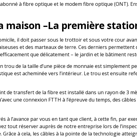
 d’abonné à fibre optique et le modem fibre optique (ONT). E
à la maison –La première stat
micile, il doit passer sous le trottoir et sous votre cour ava
aiseuses et des marteaux de terre. Ces derniers permettent 
fficacement que délicatement – le jardin et le bâtiment reste
rou de la taille d’une pièce de monnaie est simplement percé
tique est acheminée vers l’intérieur. Le trou est ensuite re
int de transfert de la fibre est installé dans un rayon de 3 
is qu’avec une connexion FTTH à l’épreuve du temps, des câb
és à l’avance par vous en tant que client, à cette fin, par ex
vez tout réserver auprès de notre entreprise lors de l’inspec
 Grâce à cela, les câbles à la pointe de la technologie atteig